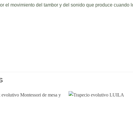
or el movimiento del tambor y del sonido que produce cuando lo
S
Añadir
Aña
a la
a l
lista de
lista
deseos
des