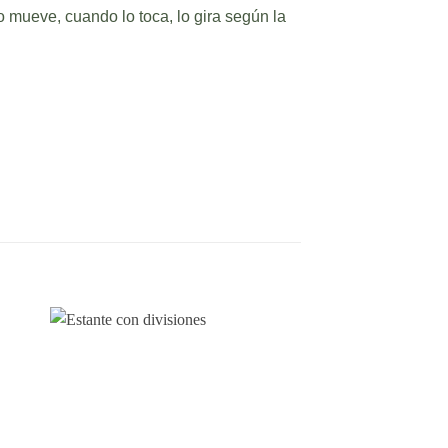
 mueve, cuando lo toca, lo gira según la
dir
Añadir
a
a la
 de
lista de
eos
deseos