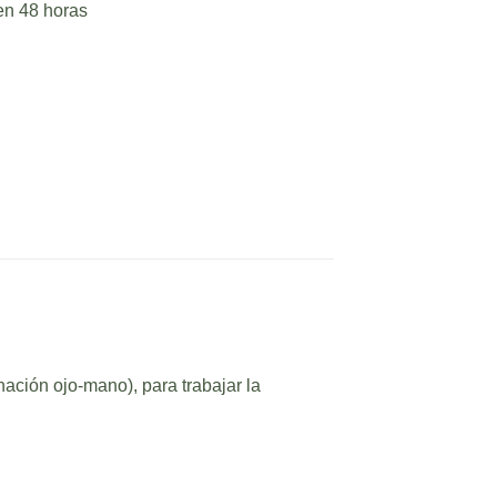
n 48 horas
al
actual
es:
.00.
$1,036.00.
ación ojo-mano), para trabajar la