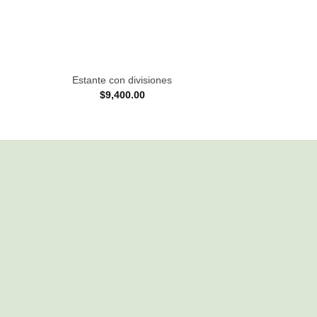
+
+
Estante con divisiones
Biblioteca Girat
$
9,400.00
$
8,900.00
-