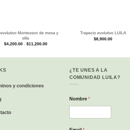
+
 evolutivo Montessori de mesa y
Trapecio evolutivo LUILA
silla
$
8,900.00
Rango
$
4,200.00
-
$
11,200.00
de
precios:
desde
$4,200.00
hasta
$11,200.00
NKS
¿TE UNES A LA
COMUNIDAD LUILA?
minos y condiciones
Nombre
*
g
tacto
y
Email
*