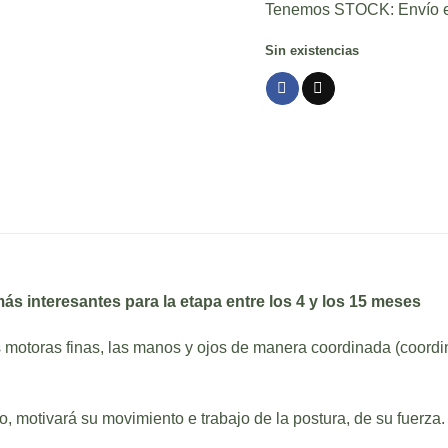
Tenemos STOCK: Envío e
origin
era:
Sin existencias
$1,480
ás interesantes para la etapa entre los 4 y los 15 meses
s motoras finas, las manos y ojos de manera coordinada (coordin
, motivará su movimiento e trabajo de la postura, de su fuerza.