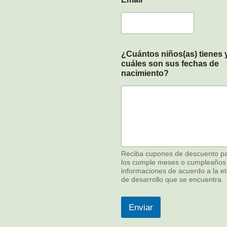
f
e
c
h
a
s
¿Cuántos niños(as) tienes 
s
cuáles son sus fechas de
o
nacimiento?
n
Reciba cupones de descuento p
los cumple meses o cumpleaños
informaciones de acuerdo a la e
de desarrollo que se encuentra.
Enviar