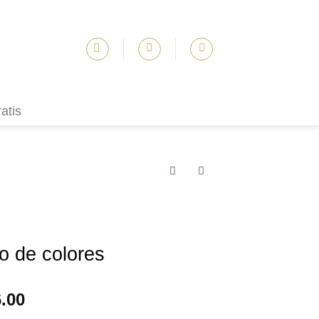
atis
o de colores
El
6.00
o
precio