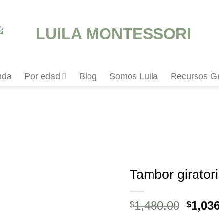
nda
Por edad
Blog
Somos Luila
Recursos Gr
Añadir
a la
Tambor giratori
lista de
deseos
El
1,480.00
1,03
$
$
preci