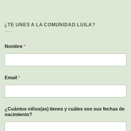
¿TE UNES A LA COMUNIDAD LUILA?
Nombre
*
t
Email
*
i
e
n
e
s
c
¿Cuántos niños(as) tienes y cuáles son sus fechas de
u
nacimiento?
á
l
e