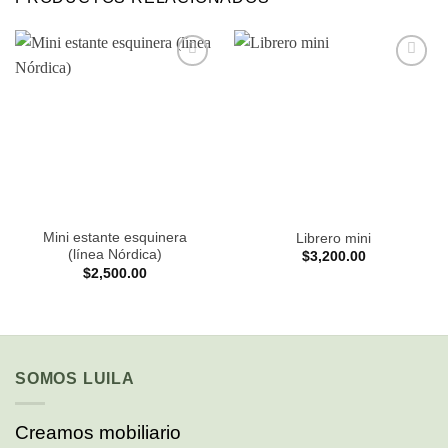
Añadir
Añadir
a la
a la
lista de
lista de
deseos
deseos
Mini estante esquinera
Librero mini
(línea Nórdica)
$
3,200.00
$
2,500.00
SOMOS LUILA
Creamos mobiliario